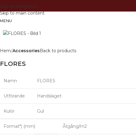
Skip to navigation
Skip to main content
MENU
Hem
Accessories
Back to products
FLORES
Namn
FLORES
Utförande
Handslaget
Kulör
Gul
Format*) (mm)
Åtgång/m2