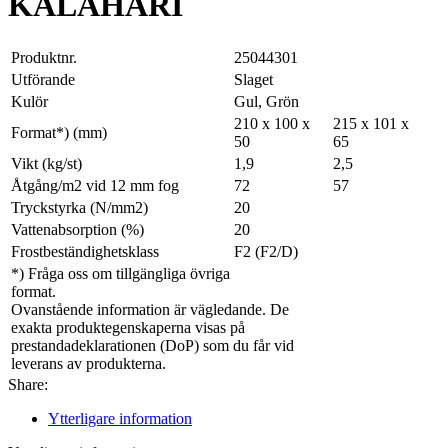
KALAHARI
Produktnr.
25044301
Utförande
Slaget
Kulör
Gul, Grön
210 x 100 x
215 x 101 x
Format*) (mm)
50
65
Vikt (kg/st)
1,9
2,5
Åtgång/m2 vid 12 mm fog
72
57
Tryckstyrka (N/mm2)
20
Vattenabsorption (%)
20
Frostbeständighetsklass
F2 (F2/D)
*) Fråga oss om tillgängliga övriga
format.
Ovanstående information är vägledande. De
exakta produktegenskaperna visas på
prestandadeklarationen (DoP) som du får vid
leverans av produkterna.
Share:
Ytterligare information