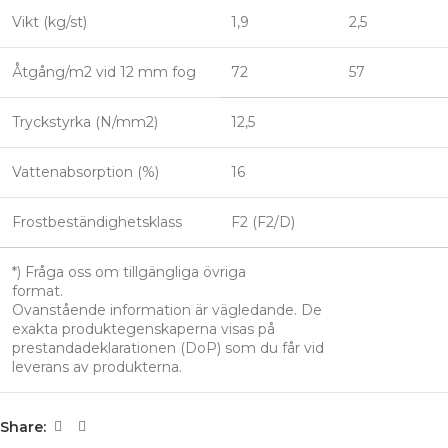
Vikt (kg/st)
1,9
2,5
Åtgång/m2 vid 12 mm fog
72
57
Tryckstyrka (N/mm2)
12,5
Vattenabsorption (%)
16
Frostbeständighetsklass
F2 (F2/D)
*) Fråga oss om tillgängliga övriga
format.
Ovanstående information är vägledande. De
exakta produktegenskaperna visas på
prestandadeklarationen (DoP) som du får vid
leverans av produkterna.
Share: