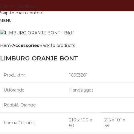
Skip to navigation
Skip to main content
MENU
Hem
Accessories
Back to products
LIMBURG ORANJE BONT
Produktnr.
16053201
Utförande
Handslaget
Rödblå, Orange
210 x 100 x
215 x 101 x
Format*) (mm)
50
65