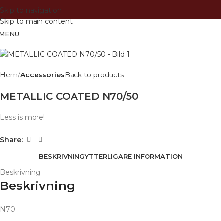
Skip to navigation
Skip to main content
MENU
Hem
Accessories
Back to products
METALLIC COATED N70/50
Less is more!
Share:
BESKRIVNING
YTTERLIGARE INFORMATION
Beskrivning
Beskrivning
N70