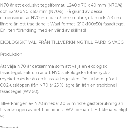
N70 är ett exklusivt tegelformat: ±240 x 70 x 40 mm (N70/4)
och ±240 x 70 x 50 mm (N70/5). På grund av dessa
dimensioner är N70 inte bara 3 cm smalare, utan också 3 cm
längre än ett traditionellt Waal-format (210x100x50) fasadtegel.
En liten förändring med en värld av skillnad!
EKOLOGISKT VAL, FRÅN TILLVERKNING TILL FÄRDIG VÄGG
Produktion
Att välja N70 är detsamma som att välja en ekologisk
fasadtegel. Faktum är att N70:s ekologiska fotavtryck är
mycket mindre än en klassisk tegelsten. Detta beror på att
CO2-utsläppen från N70 är 25 % lägre än från en traditionell
fasadtegel (WV 50).
Tillverkningen av N70 innebär 30 % mindre gasförbrukning än
tillverkningen av det traditionella WV formatet. Ett klimatvänligt
val!