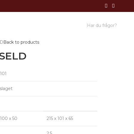
Har du frågor?
LD
Back to products
SELD
101
slaget
 100 x 50
215 x 101 x 65
2,5