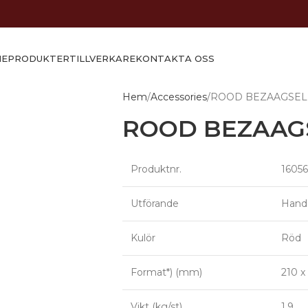
ME
PRODUKTER
TILLVERKARE
KONTAKTA OSS
Hem
Accessories
ROOD BEZAAGSE
ROOD BEZAAG
Produktnr.
16056
Utförande
Hand
Kulör
Röd
Format*) (mm)
210 x
Vikt (kg/st)
1,9