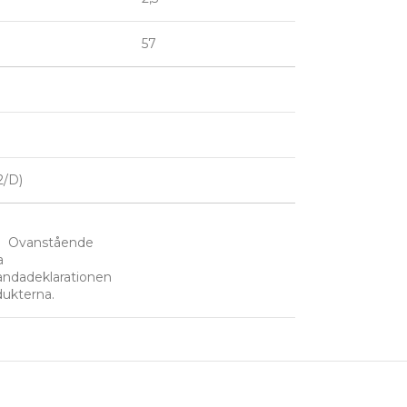
57
2/D)
tående
a
andadeklarationen
dukterna.