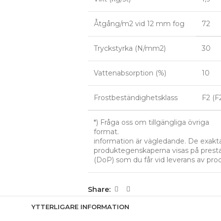
Åtgång/m2 vid 12 mm fog
72
Tryckstyrka (N/mm2)
30
Vattenabsorption (%)
10
Frostbeständighetsklass
F2 (F
*) Fråga oss om tillgängliga övriga
format. Ovans
information är vägledande. De exakt
produktegenskaperna visas på prest
(DoP) som du får vid leverans av pro
Share:
YTTERLIGARE INFORMATION