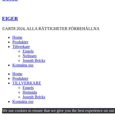
EIGER
©ART8 2024, ALLA RÄTTIGHETER FÖRBEHÅLLNA
Home
Produkter
Tillverkare
Engels
Nelissen
Joseph Bricks
Kontakta oss
Home
Produkter
TILLVERKARE
Engels
Hemsida
Joseph Bricks
Kontakta oss
We use cookies to ensure that we give you the best experience on our w