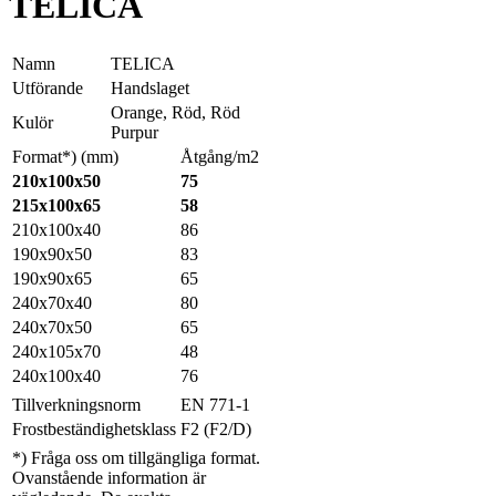
TELICA
Namn
TELICA
Utförande
Handslaget
Orange, Röd, Röd
Kulör
Purpur
Format*) (mm)
Åtgång/m2
210x100x50
75
215x100x65
58
210x100x40
86
190x90x50
83
190x90x65
65
240x70x40
80
240x70x50
65
240x105x70
48
240x100x40
76
Tillverkningsnorm
EN 771-1
Frostbeständighetsklass
F2 (F2/D)
*) Fråga oss om tillgängliga format.
Ovanstående information är